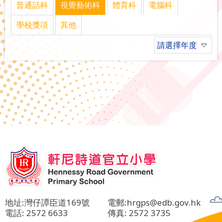
普通話科
視覺藝術科
體育科
電腦科
學校獎項
其他
請選擇年度
地址:灣仔譚臣道169號
電郵:
hrgps@edb.gov.hk
電話:
2572 6633
傳真: 2572 3735