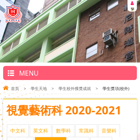
MENU
首頁
>
學生天地
>
學生校外獲獎成就
>
學生獎項(校外)
視覺藝術科 2020-2021
中文科
英文科
數學科
常識科
音樂科