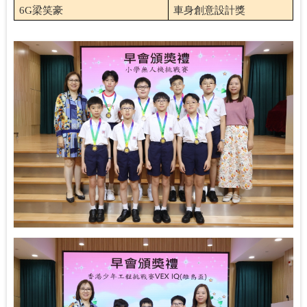
6G
梁笑豪
車身創意設計獎