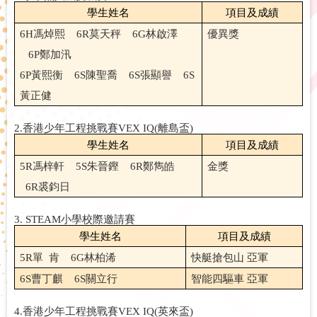
學生姓名
項目及成績
6H
馮焯熙
6R
莫天秤
6G
林啟澤
優異獎
6P
鄭加汛
6P
黃熙衡
6S
陳聖喬
6S
張顯譽
6S
黃正健
2.
香港少年工程挑戰賽
VEX IQ(
離島盃
)
學生姓名
項目及成績
5R
馮梓軒
5S
朱晉鏗
6R
鄭雋皓
金獎
6R
裘鈞日
3.
STEAM
小學校際邀請賽
學生姓名
項目及成績
5R
單
肯
6G
林柏浠
快艇搶包山 亞軍
6S
曹丁麒
6S
關立行
智能四驅車 亞軍
4.
香港少年工程挑戰賽
VEX IQ(
英來盃
)