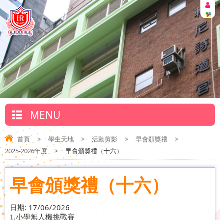
MENU
首頁
>
學生天地
>
活動剪影
>
早會頒獎禮
>
2025-2026年度
>
早會頒獎禮（十六）
早會頒獎禮（十六）
日期:
17/06/2026
1.
小學無人機挑戰賽