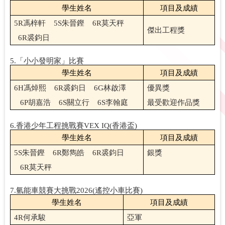
學生姓名
項目及成績
5R
馮梓軒
5S
朱晉鏗
6R
莫天秤
傑出工程獎
6R
裘鈞日
5.
「
小小發明家」比賽
學生姓名
項目及成績
6H
馮焯熙
6R
裘鈞日
6G
林啟澤
優異獎
6P
胡嘉浩
6S
關立行
6S
李翰庭
最受歡迎作品獎
6.
香港少年工程挑戰賽
VEX IQ(
香港盃
)
學生姓名
項目及成績
5S
朱晉鏗
6R
鄭雋皓
6R
裘鈞日
銀獎
6R
莫天秤
7.
氫能車競賽大挑戰
2026(
遙控小車比賽
)
學生姓名
項目及成績
4R
何承駿
亞軍