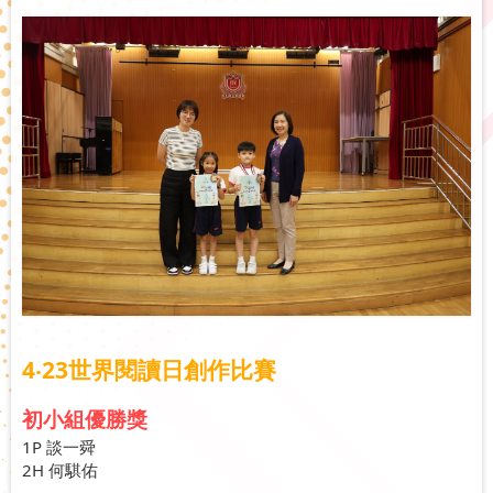
4‧23世界閱讀日創作比賽
初小組優勝獎
1P 談一舜
2H 何騏佑