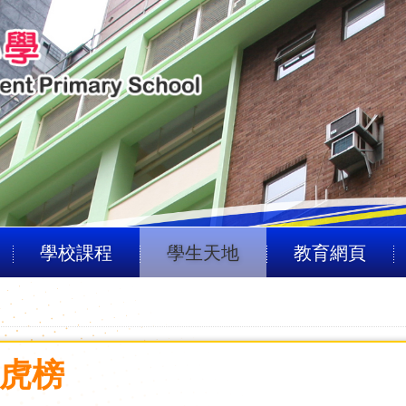
學校課程
學生天地
教育網頁
虎榜