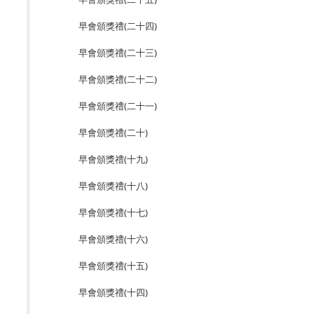
早會頒獎禮(二十四)
早會頒獎禮(二十三)
早會頒獎禮(二十二)
早會頒獎禮(二十一)
早會頒獎禮(二十)
早會頒獎禮(十九)
早會頒獎禮(十八)
早會頒獎禮(十七)
早會頒獎禮(十六)
早會頒獎禮(十五)
早會頒獎禮(十四)