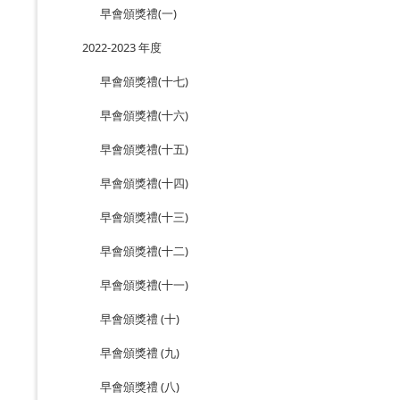
早會頒獎禮(一)
2022-2023 年度
早會頒獎禮(十七)
早會頒獎禮(十六)
早會頒獎禮(十五)
早會頒獎禮(十四)
早會頒獎禮(十三)
早會頒獎禮(十二)
早會頒獎禮(十一)
早會頒獎禮 (十)
早會頒獎禮 (九)
早會頒獎禮 (八)