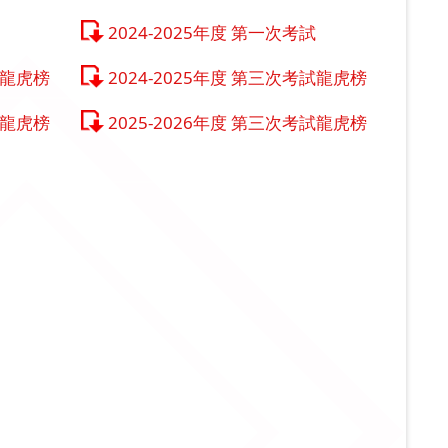
2024-2025年度 第一次考試
試龍虎榜
2024-2025年度 第三次考試龍虎榜
試龍虎榜
2025-2026年度 第三次考試龍虎榜