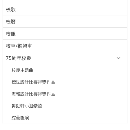
校歌
校曆
校服
校車/褓姆車
75周年校慶
校慶主題曲
標誌設計比賽得獎作品
海報設計比賽得獎作品
舞動軒小迎鑽禧
綜藝匯演