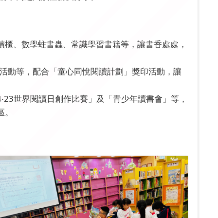
讀櫃、數學蛀書蟲、常識學習書籍等，讓書香處處，
題活動等，配合「童心同悅閱讀計劃」獎印活動，讓
‧23世界閱讀日創作比賽」及「青少年讀書會」等，
區。
。