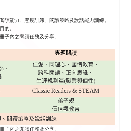
閱讀能力、態度訓練、閱讀策略及說話能力訓練。
目的。
冊子內之閱讀任務及分享。
專題閱
讀
仁愛．同理心、國情教育
、
獨
)
、
跨科閱讀、正向思維、
樂
生涯規劃篇
(
職業與個性
)
s
Classic Readers & STEAM
弟子規
價值觀教育
類、閱讀策略及說話訓練
冊子內之閱讀任務及分享。