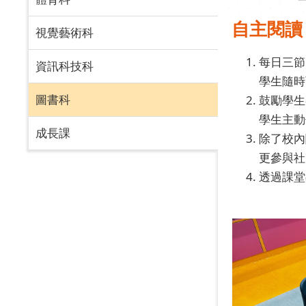
自主閱讀
視覺藝術科
每日三節
資訊科技科
學生隨時
圖書科
鼓勵學生
學生主動
成長課
除了校內
更參與社
透過課堂