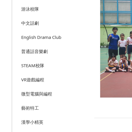
游泳校隊
中文話劇
English Drama Club
普通話音樂劇
STEAM校隊
VR遊戲編程
微型電腦與編程
藝術特工
漢學小精英