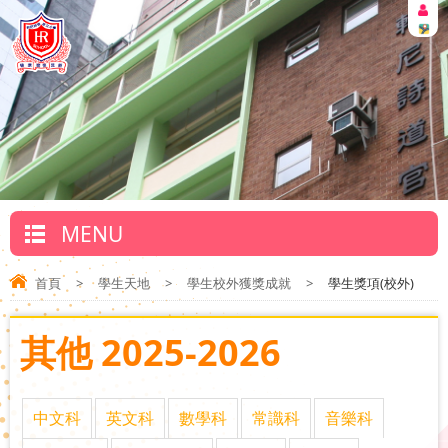
MENU
首頁
>
學生天地
>
學生校外獲獎成就
>
學生獎項(校外)
其他 2025-2026
中文科
英文科
數學科
常識科
音樂科