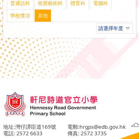
普通話科
視覺藝術科
體育科
電腦科
學校獎項
其他
請選擇年度
地址:灣仔譚臣道169號
電郵:
hrgps@edb.gov.hk
電話:
2572 6633
傳真: 2572 3735