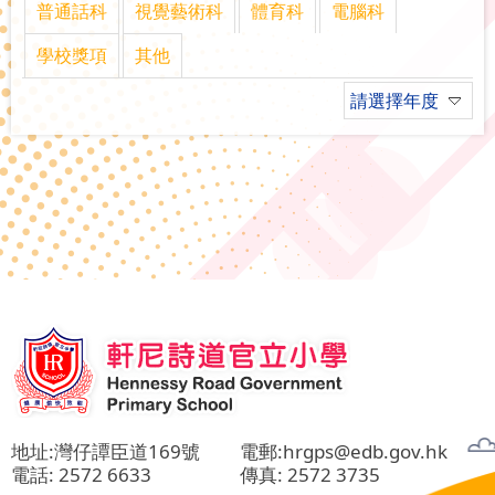
普通話科
視覺藝術科
體育科
電腦科
學校獎項
其他
請選擇年度
地址:灣仔譚臣道169號
電郵:
hrgps@edb.gov.hk
電話:
2572 6633
傳真: 2572 3735