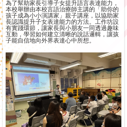
為了幫助家長引導子女提升語言表達能力，
本校舉辦由本校言語治療師主講的「助你的
孩子成為小小演講家」親子講座，以協助家
長認識提升子女表達能力的方法。工作坊設
有實踐環節，讓家長與小朋友一同透過趣味
互動，學習如何建立清晰的說話邏輯，讓孩
子能自信地向外界表達心中所想。